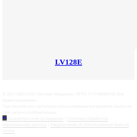
LV128E
© 2011-2025 ООО «Эксперт Медикал», ОГРН 1117746063160. Все
права защищены.
При полном или частичном использовании материалов ссылка на
сайт LeSono.ru обязательна.
Пользовательское соглашение
|
Политика обработки
персональных данных
|
Уведомление об использовании файлов
cookie