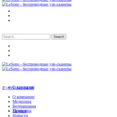
Search
for:
О компании
✆ (495) 641-04-68
О компании
Медицина
Ветеринария
Медицина
Галерея
Новости