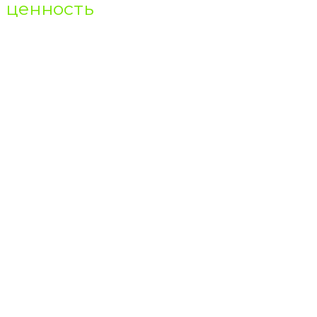
ценность
Скорая помощь
Интенсивная терапия
Анестезия
Общемедицинская практика
Военно-полевая медицина