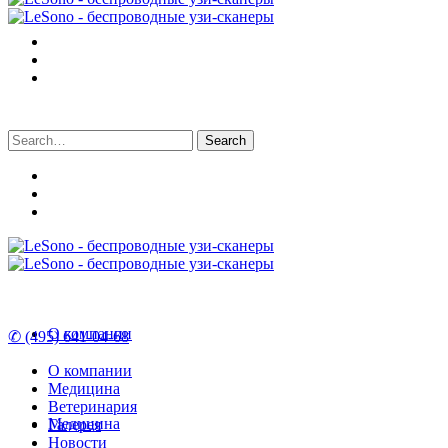
Search
for:
О компании
✆ (495) 641-04-68
О компании
Медицина
Ветеринария
Медицина
Галерея
Новости