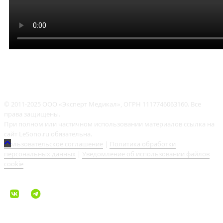
© 2011-2025 ООО «Эксперт Медикал», ОГРН 1117746063160. Все
права защищены.
При полном или частичном использовании материалов ссылка на
сайт LeSono.ru обязательна.
Пользовательское соглашение
|
Политика обработки
персональных данных
|
Уведомление об использовании файлов
cookie