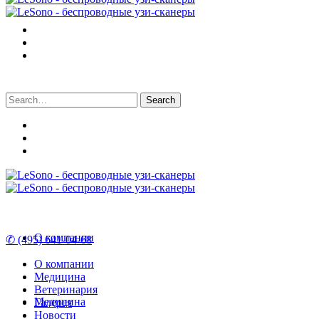
Search
for:
О компании
✆ (495) 641-04-68
О компании
Медицина
Ветеринария
Медицина
Галерея
Новости