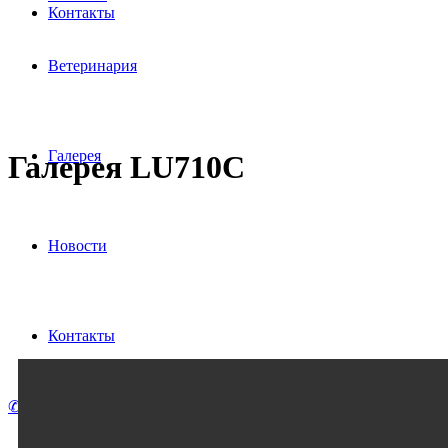
Контакты
Ветеринария
Галерея
Галерея LU710C
Новости
Контакты
✆ (495) 641-04-68